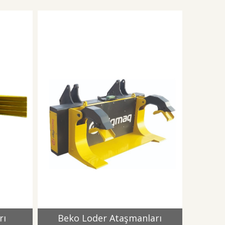
rı
Beko Loder Ataşmanları